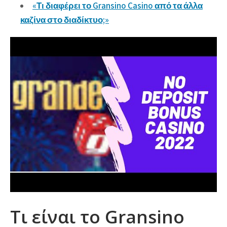
«Τι διαφέρει το Gransino Casino από τα άλλα
καζίνα στο διαδίκτυο;»
Τι είναι το Gransino