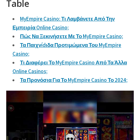
Table
MyEmpire Casino: Τι Λαμβάνετε Από Την
Εμπειρία Online Casino;
Πώς Να Ξεκινήσετε Με Το MyEmpire Casino;
Τα Παιχνídιδα Προτιμώμενα Του MyEmpire
Casino;
Τι Διαφέρει Το MyEmpire Casino Από Τα Άλλα
Online Casinos;
Τα Προνόσια Για Το MyEmpire Casino Το 2024;