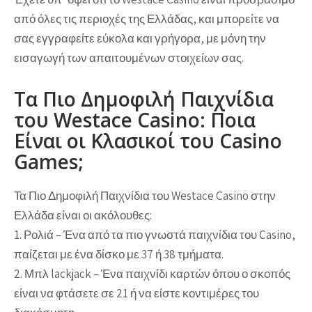
από όλες τις περιοχές της Ελλάδας, και μπορείτε να
σας εγγραφείτε εύκολα και γρήγορα, με μόνη την
εισαγωγή των απαιτουμένων στοιχείων σας.
Τα Πιο Δημοφιλή Παιχνίδια
του Westace Casino: Ποια
Είναι οι Κλασικοί του Casino
Games;
Τα Πιο Δημοφιλή Παιχνίδια του Westace Casino στην
Ελλάδα είναι οι ακόλουθες:
1. Ρολιά – Ένα από τα πιο γνωστά παιχνίδια του Casino,
παίζεται με ένα δίσκο με 37 ή 38 τμήματα.
2. Μπλ lackjack – Ένα παιχνίδι καρτών όπου ο σκοπός
είναι να φτάσετε σε 21 ή να είστε κοντιμέρες του