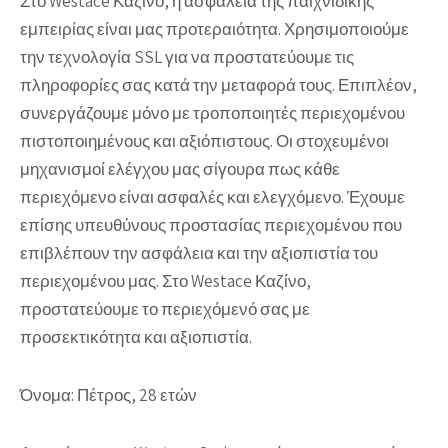
Στο Westace Καζίνο, η ασφάλεια της παιχνιδικής
εμπειρίας είναι μας προτεραιότητα. Χρησιμοποιούμε
την τεχνολογία SSL για να προστατεύουμε τις
πληροφορίες σας κατά την μεταφορά τους. Επιπλέον,
συνεργάζουμε μόνο με τροποποιητές περιεχομένου
πιστοποιημένους και αξιόπιστους. Οι στοχευμένοι
μηχανισμοί ελέγχου μας σίγουρα πως κάθε
περιεχόμενο είναι ασφαλές και ελεγχόμενο. Έχουμε
επίσης υπευθύνους προστασίας περιεχομένου που
επιβλέπουν την ασφάλεια και την αξιοπιστία του
περιεχομένου μας. Στο Westace Καζίνο,
προστατεύουμε το περιεχόμενό σας με
προσεκτικότητα και αξιοπιστία.
Όνομα: Πέτρος, 28 ετών