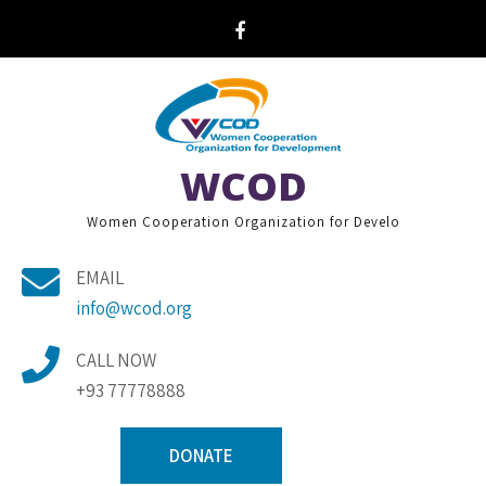
Skip
to
content
WCOD
Women Cooperation Organization for Develo
EMAIL
info@wcod.org
CALL NOW
+93 77778888
DONATE