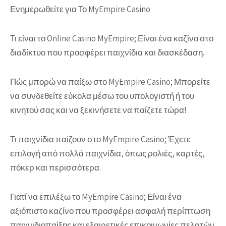
Ενημερωθείτε για Το MyEmpire Casino
Τι είναι το Online Casino MyEmpire; Είναι ένα καζίνο στο
διαδίκτυο που προσφέρει παιχνίδια και διασκέδαση.
Πώς μπορώ να παίξω στο MyEmpire Casino; Μπορείτε
να συνδεθείτε εύκολα μέσω του υπολογιστή ή του
κινητού σας και να ξεκινήσετε να παίζετε τώρα!
Τι παιχνίδια παίζουν στο MyEmpire Casino; Έχετε
επιλογή από πολλά παιχνίδια, όπως ρολιές, καρτές,
πόκερ και περισσότερα.
Γιατί να επιλέξω το MyEmpire Casino; Είναι ένα
αξιόπιστο καζίνο που προσφέρει ασφαλή περίπτωση
παιχνιδιοπαίξης και εξαιρετικές επικοινωνίες πελατών.