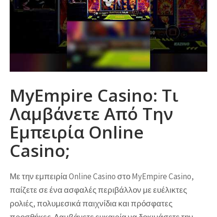
MyEmpire Casino: Τι
Λαμβάνετε Από Την
Εμπειρία Online
Casino;
Με την εμπειρία Online Casino στο
MyEmpire Casino
,
παίζετε σε ένα ασφαλές περιβάλλον με ευέλικτες
ρολιές, πολυμεσικά παιχνίδια και πρόσφατες