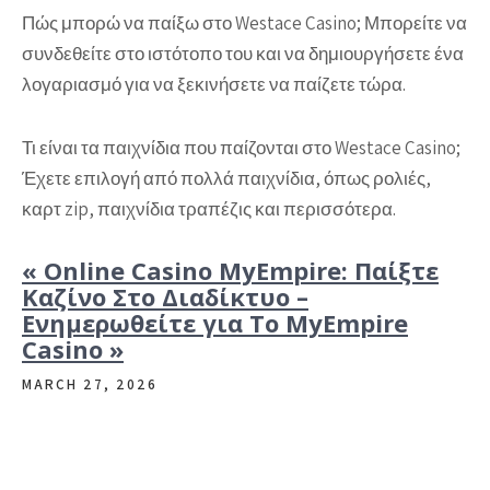
Πώς μπορώ να παίξω στο Westace Casino; Μπορείτε να
συνδεθείτε στο ιστότοπο του και να δημιουργήσετε ένα
λογαριασμό για να ξεκινήσετε να παίζετε τώρα.
Τι είναι τα παιχνίδια που παίζονται στο Westace Casino;
Έχετε επιλογή από πολλά παιχνίδια, όπως ρολιές,
καρτ zip, παιχνίδια τραπέζις και περισσότερα.
« Online Casino MyEmpire: Παίξτε
Καζίνο Στο Διαδίκτυο –
Ενημερωθείτε για Το MyEmpire
Casino »
MARCH 27, 2026