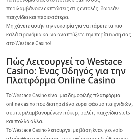
περιλαμβάνουν εκπτώσεις στις εντολές, δωρεάν
παιχνίδια και περισσότερα.
Μη χάνετε αυτήν την ευκαιρία για να πάρετε τα πιο
καλά προνόμια και να αναπτύξετε την περίπτωση σας
στο Westace Casino!
Πώς Λειτουργεί το Westace
Casino: Ένας Οδηγός για την
Πλατφόρμα Online Casino
Το Westace Casino είναι μια δημοφιλής πλατφόρμα
online casino που διατηρεί ένα ευρέι φάσμα παιχνιδιών,
συμπεριλαμβανομένων πόκερ, ρολέτ, παιχνίδια slots
και πολλά άλλα.
Το Westace Casino λειτουργεί με βάση έναν γενναίο
αλγόριθμο τυχαιότητας, προσφέροντας ελεύθερη και