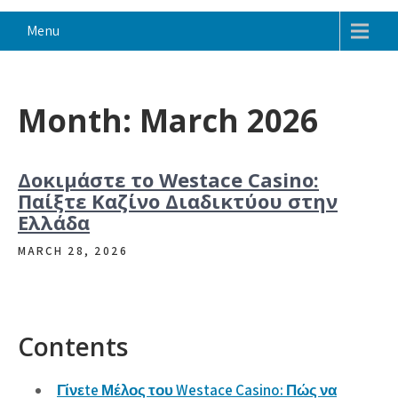
Menu
Month:
March 2026
Δοκιμάστε το Westace Casino:
Παίξτε Καζίνο Διαδικτύου στην
Ελλάδα
MARCH 28, 2026
Contents
Γίνεte Μέλος του Westace Casino: Πώς να