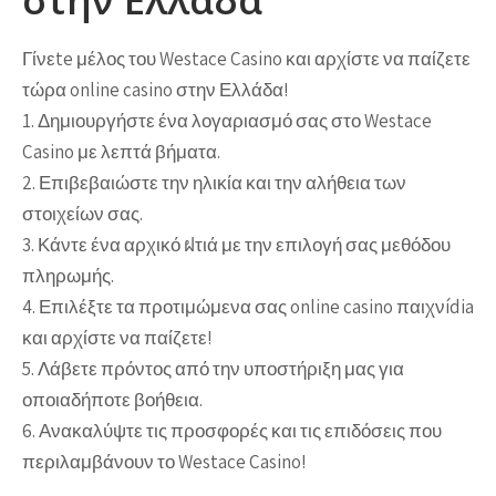
Γίνεte μέλος του Westace Casino και αρχίστε να παίζετε
τώρα online casino στην Ελλάδα!
1. Δημιουργήστε ένα λογαριασμό σας στο Westace
Casino με λεπτά βήματα.
2. Επιβεβαιώστε την ηλικία και την αλήθεια των
στοιχείων σας.
3. Κάντε ένα αρχικό ฝτιά με την επιλογή σας μεθόδου
πληρωμής.
4. Επιλέξτε τα προτιμώμενα σας online casino παιχνídia
και αρχίστε να παίζετε!
5. Λάβετε πρόντος από την υποστήριξη μας για
οποιαδήποτε βοήθεια.
6. Ανακαλύψτε τις προσφορές και τις επιδόσεις που
περιλαμβάνουν το Westace Casino!