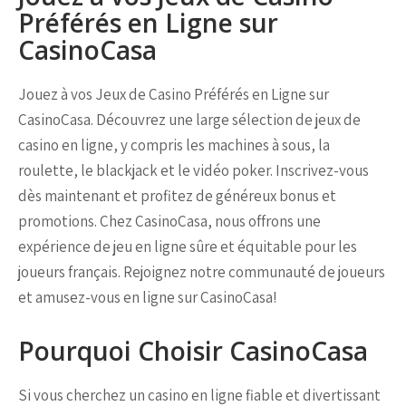
Préférés en Ligne sur
CasinoCasa
Jouez à vos Jeux de Casino Préférés en Ligne sur
CasinoCasa. Découvrez une large sélection de jeux de
casino en ligne, y compris les machines à sous, la
roulette, le blackjack et le vidéo poker. Inscrivez-vous
dès maintenant et profitez de généreux bonus et
promotions. Chez CasinoCasa, nous offrons une
expérience de jeu en ligne sûre et équitable pour les
joueurs français. Rejoignez notre communauté de joueurs
et amusez-vous en ligne sur CasinoCasa!
Pourquoi Choisir CasinoCasa
Si vous cherchez un casino en ligne fiable et divertissant