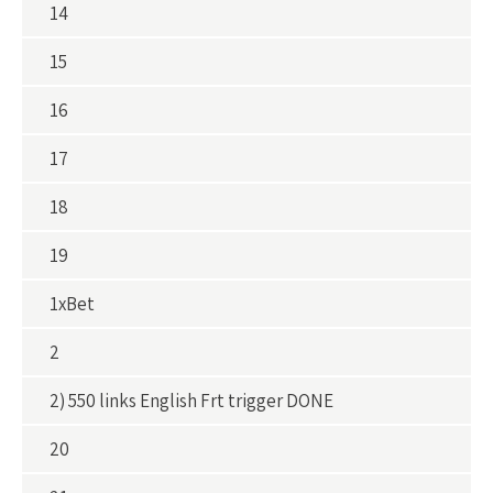
14
15
16
17
18
19
1xBet
2
2) 550 links English Frt trigger DONE
20