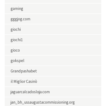
gaming
gggjog.com
giochi
giochi1
gioco
gokspel
Grandpashabet
il Miglior Casinò
jaguarcalcadosloja.com
jan_bh_ussaugustacommissioning.org