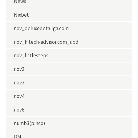
News
Nixbet
nov_deluxedetailga.com
nov_hitech-advisor.com_upd
nov_littlesteps
nov2
nov3
nov4
nov6
numb3(pinco)
OM