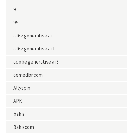
9
95
a16z generative ai
a16z generative ai 1
adobe generative ai 3
aemedbr.com
Allyspin
APK
bahis
Bahiscom