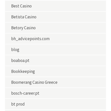
Best Casino
Betista Casino
Betory Casino
bh_advicepoints.com
blog
boaboa.pt
Bookkeeping
Boomerang Casino Greece
bosch-career.pt
bt prod