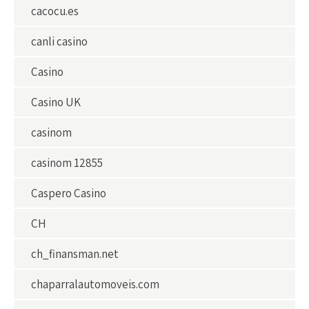
cacocu.es
canli casino
Casino
Casino UK
casinom
casinom 12855
Caspero Casino
CH
ch_finansman.net
chaparralautomoveis.com