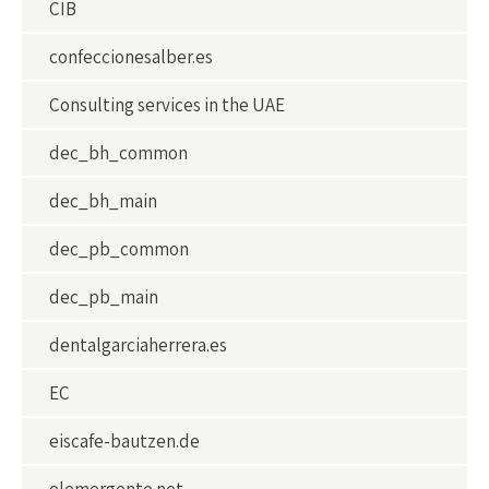
CIB
confeccionesalber.es
Consulting services in the UAE
dec_bh_common
dec_bh_main
dec_pb_common
dec_pb_main
dentalgarciaherrera.es
EC
eiscafe-bautzen.de