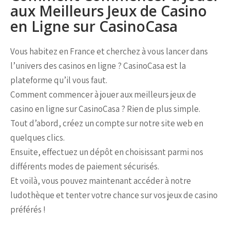
aux Meilleurs Jeux de Casino
en Ligne sur CasinoCasa
Vous habitez en France et cherchez à vous lancer dans
l’univers des casinos en ligne ? CasinoCasa est la
plateforme qu’il vous faut.
Comment commencer à jouer aux meilleurs jeux de
casino en ligne sur CasinoCasa ? Rien de plus simple.
Tout d’abord, créez un compte sur notre site web en
quelques clics.
Ensuite, effectuez un dépôt en choisissant parmi nos
différents modes de paiement sécurisés.
Et voilà, vous pouvez maintenant accéder à notre
ludothèque et tenter votre chance sur vos jeux de casino
préférés !