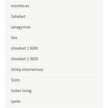
roombo.es
Sahabet
sanagym.es
Sex
showbet 1 3690
showbet 2 3600
Sklep internetowy
Slots
Sober living
spele